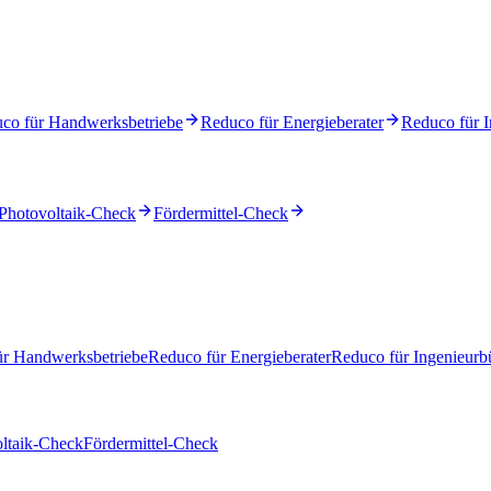
co für Handwerksbetriebe
Reduco für Energieberater
Reduco für I
Photovoltaik-Check
Fördermittel-Check
ür Handwerksbetriebe
Reduco für Energieberater
Reduco für Ingenieurb
ltaik-Check
Fördermittel-Check