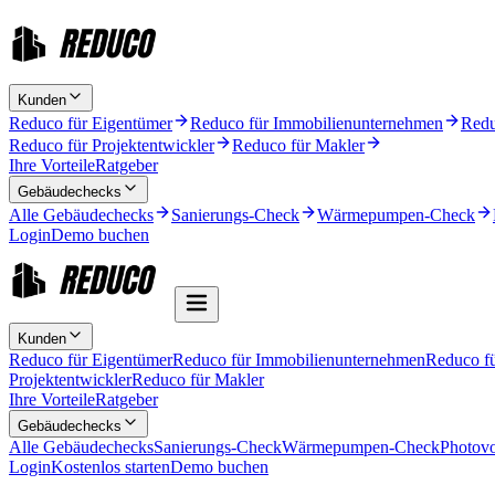
Kunden
Reduco für Eigentümer
Reduco für Immobilienunternehmen
Redu
Reduco für Projektentwickler
Reduco für Makler
Ihre Vorteile
Ratgeber
Gebäudechecks
Alle Gebäudechecks
Sanierungs-Check
Wärmepumpen-Check
Login
Demo buchen
Kunden
Reduco für Eigentümer
Reduco für Immobilienunternehmen
Reduco f
Projektentwickler
Reduco für Makler
Ihre Vorteile
Ratgeber
Gebäudechecks
Alle Gebäudechecks
Sanierungs-Check
Wärmepumpen-Check
Photovo
Login
Kostenlos starten
Demo buchen