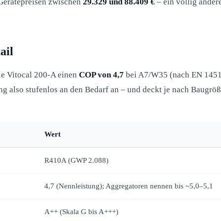
erätepreisen zwischen
29.329 und 88.409 €
– ein völlig ander
ail
ie Vitocal 200-A einen
COP von 4,7
bei A7/W35 (nach EN 14511
tung also stufenlos an den Bedarf an – und deckt je nach Baugrö
Wert
R410A (GWP 2.088)
4,7 (Nennleistung); Aggregatoren nennen bis ~5,0–5,1
A++ (Skala G bis A+++)