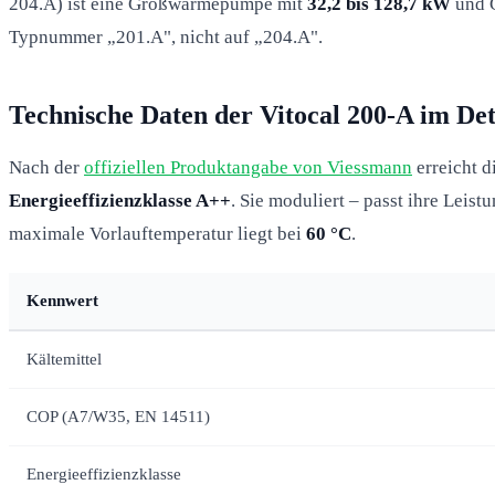
204.A) ist eine Großwärmepumpe mit
32,2 bis 128,7 kW
und G
Typnummer „201.A", nicht auf „204.A".
Technische Daten der Vitocal 200-A im Det
Nach der
offiziellen Produktangabe von Viessmann
erreicht d
Energieeffizienzklasse A++
. Sie moduliert – passt ihre Leis
maximale Vorlauftemperatur liegt bei
60 °C
.
Kennwert
Kältemittel
COP (A7/W35, EN 14511)
Energieeffizienzklasse