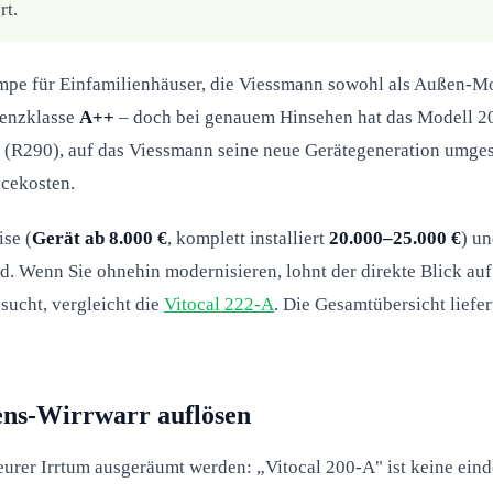
rt.
e für Einfamilienhäuser, die Viessmann sowohl als Außen-Mon
ienzklasse
A++
– doch bei genauem Hinsehen hat das Modell 202
s (R290), auf das Viessmann seine neue Gerätegeneration umgeste
icekosten.
ise (
Gerät ab 8.000 €
, komplett installiert
20.000–25.000 €
) un
d. Wenn Sie ohnehin modernisieren, lohnt der direkte Blick auf
sucht, vergleicht die
Vitocal 222-A
. Die Gesamtübersicht lief
ens-Wirrwarr auflösen
eurer Irrtum ausgeräumt werden: „Vitocal 200-A" ist keine ein