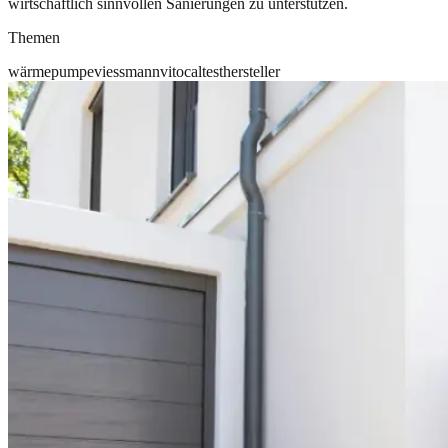
wirtschaftlich sinnvollen Sanierungen zu unterstützen.
Themen
wärmepumpe
viessmann
vitocal
test
hersteller