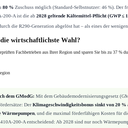
zu
80 %
Zuschuss möglich (Standard-Selbstnutzer: 46 %). Der 
-200-A ist die ab
2028 geltende Kältemittel-Pflicht (GWP ≤ 
durch die R290-Generation abgelöst hat – als eines der wenige
ie wirtschaftlichste Wahl?
eprüften Fachbetrieben aus Ihrer Region und sparen Sie bis zu 37 % d
Region
nach dem GModG:
Mit dem Gebäudemodernisierungsgesetz (GMo
ördersätze: Der
Klimageschwindigkeitsbonus sinkt von 20 %
alle Wärmepumpen
, und die maximal förderfähigen Kosten für d
 R410A-200-A entscheidend: Ab 2028 sind nur noch Wärmepumpe