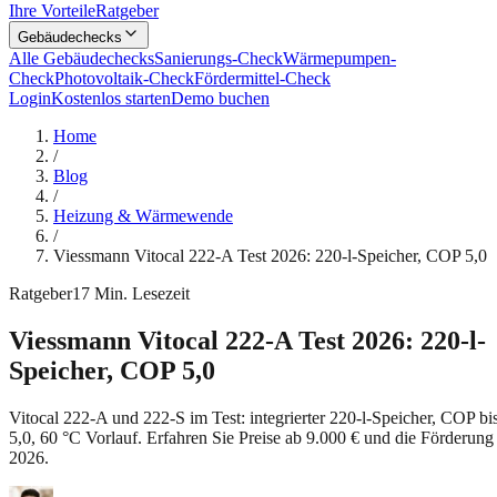
Ihre Vorteile
Ratgeber
Gebäudechecks
Alle Gebäudechecks
Sanierungs-Check
Wärmepumpen-
Check
Photovoltaik-Check
Fördermittel-Check
Login
Kostenlos starten
Demo buchen
Home
/
Blog
/
Heizung & Wärmewende
/
Viessmann Vitocal 222-A Test 2026: 220-l-Speicher, COP 5,0
Ratgeber
17
Min. Lesezeit
Viessmann Vitocal 222-A Test 2026: 220-l-
Speicher, COP 5,0
Vitocal 222-A und 222-S im Test: integrierter 220-l-Speicher, COP bi
5,0, 60 °C Vorlauf. Erfahren Sie Preise ab 9.000 € und die Förderung
2026.