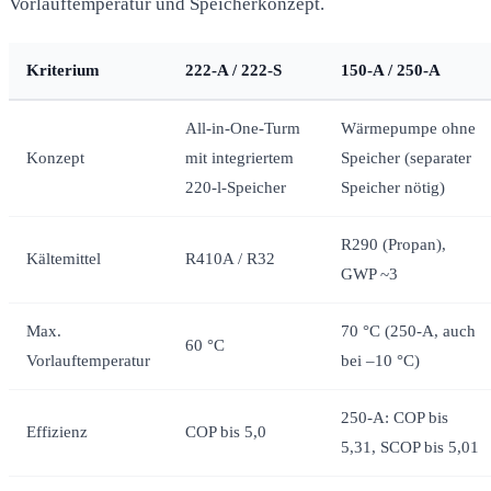
Vorlauftemperatur und Speicherkonzept.
Kriterium
222-A / 222-S
150-A / 250-A
All-in-One-Turm
Wärmepumpe ohne
Konzept
mit integriertem
Speicher (separater
220-l-Speicher
Speicher nötig)
R290 (Propan),
Kältemittel
R410A / R32
GWP ~3
Max.
70 °C (250-A, auch
60 °C
Vorlauftemperatur
bei –10 °C)
250-A: COP bis
Effizienz
COP bis 5,0
5,31, SCOP bis 5,01