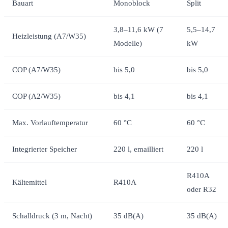
Bauart
Monoblock
Split
3,8–11,6 kW (7
5,5–14,7
Heizleistung (A7/W35)
Modelle)
kW
COP (A7/W35)
bis 5,0
bis 5,0
COP (A2/W35)
bis 4,1
bis 4,1
Max. Vorlauftemperatur
60 °C
60 °C
Integrierter Speicher
220 l, emailliert
220 l
R410A
Kältemittel
R410A
oder R32
Schalldruck (3 m, Nacht)
35 dB(A)
35 dB(A)