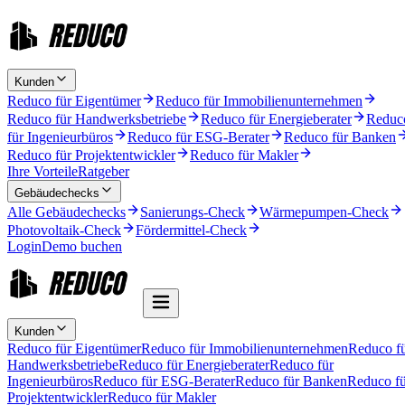
Kunden
Reduco für Eigentümer
Reduco für Immobilienunternehmen
Reduco für Handwerksbetriebe
Reduco für Energieberater
Reduc
für Ingenieurbüros
Reduco für ESG-Berater
Reduco für Banken
Reduco für Projektentwickler
Reduco für Makler
Ihre Vorteile
Ratgeber
Gebäudechecks
Alle Gebäudechecks
Sanierungs-Check
Wärmepumpen-Check
Photovoltaik-Check
Fördermittel-Check
Login
Demo buchen
Kunden
Reduco für Eigentümer
Reduco für Immobilienunternehmen
Reduco f
Handwerksbetriebe
Reduco für Energieberater
Reduco für
Ingenieurbüros
Reduco für ESG-Berater
Reduco für Banken
Reduco fü
Projektentwickler
Reduco für Makler