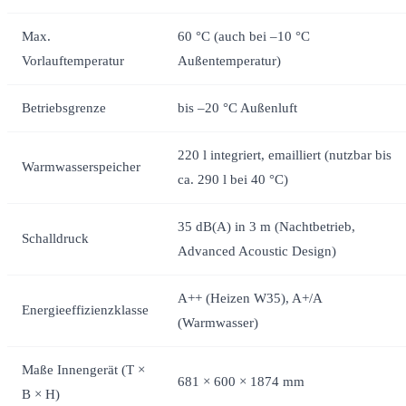
Max.
60 °C (auch bei –10 °C
Vorlauftemperatur
Außentemperatur)
Betriebsgrenze
bis –20 °C Außenluft
220 l integriert, emailliert (nutzbar bis
Warmwasserspeicher
ca. 290 l bei 40 °C)
35 dB(A) in 3 m (Nachtbetrieb,
Schalldruck
Advanced Acoustic Design)
A++ (Heizen W35), A+/A
Energieeffizienzklasse
(Warmwasser)
Maße Innengerät (T ×
681 × 600 × 1874 mm
B × H)