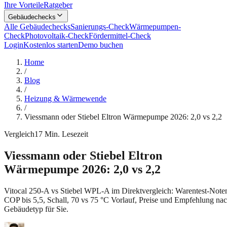
Ihre Vorteile
Ratgeber
Gebäudechecks
Alle Gebäudechecks
Sanierungs-Check
Wärmepumpen-
Check
Photovoltaik-Check
Fördermittel-Check
Login
Kostenlos starten
Demo buchen
Home
/
Blog
/
Heizung & Wärmewende
/
Viessmann oder Stiebel Eltron Wärmepumpe 2026: 2,0 vs 2,2
Vergleich
17
Min. Lesezeit
Viessmann oder Stiebel Eltron
Wärmepumpe 2026: 2,0 vs 2,2
Vitocal 250-A vs Stiebel WPL-A im Direktvergleich: Warentest-Note
COP bis 5,5, Schall, 70 vs 75 °C Vorlauf, Preise und Empfehlung na
Gebäudetyp für Sie.