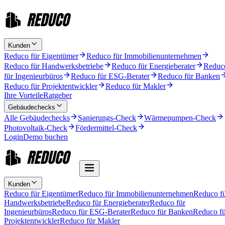
Kunden
Reduco für Eigentümer
Reduco für Immobilienunternehmen
Reduco für Handwerksbetriebe
Reduco für Energieberater
Reduc
für Ingenieurbüros
Reduco für ESG-Berater
Reduco für Banken
Reduco für Projektentwickler
Reduco für Makler
Ihre Vorteile
Ratgeber
Gebäudechecks
Alle Gebäudechecks
Sanierungs-Check
Wärmepumpen-Check
Photovoltaik-Check
Fördermittel-Check
Login
Demo buchen
Kunden
Reduco für Eigentümer
Reduco für Immobilienunternehmen
Reduco f
Handwerksbetriebe
Reduco für Energieberater
Reduco für
Ingenieurbüros
Reduco für ESG-Berater
Reduco für Banken
Reduco fü
Projektentwickler
Reduco für Makler