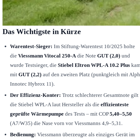
Das Wichtigste in Kürze
Warentest-Sieger:
Im Stiftung-Warentest 10/2025 holte
die
Viessmann Vitocal 250-A
die Note
GUT (2,0)
und
wurde Testsieger, die
Stiebel Eltron WPL-A 10.2 Plus
ka
mit
GUT (2,2)
auf den zweiten Platz (punktgleich mit Alp
Innotec Hybrox 11).
Der Effizienz-Konter:
Trotz schlechterer Gesamtnote gilt
die Stiebel WPL-A laut Hersteller als die
effizienteste
geprüfte Wärmepumpe
des Tests – mit COP
5,40–5,50
(A7/W35) die Nase vorn vor Viessmanns 4,9–5,31.
Bedienung:
Viessmann überzeugte als einziges Gerät im