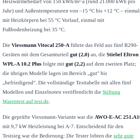
Heizwärmebedarf von 150 kWh/m²·a (rund 21.000 kWh pro
Jahr) und Außentemperaturen von –15 °C bis +12 °C – einmal
mit Heizkörpern bei 55 °C Vorlauf, einmal mit
Fußbodenheizung bei 35 °C.
Die
Viessmann Vitocal 250-A
führte das Feld aus fünf R290-
Geräten mit dem Gesamturteil
gut (2,0)
an, die
Stiebel Eltron
WPL-A 10.2 Plus
folgte mit
gut (2,2)
auf dem zweiten Platz;
die übrigen Modelle lagen im Bereich „gut" bis
„befriedigend". Die vollständige Testtabelle mit allen fünf
Modellen und Einzelnoten veröffentlicht die
Stiftung
Warentest auf test.de
.
Die geprüfte Viessmann-Variante war die
AWO-E-AC 251.A1
mit 9,7 kW Heizleistung bei A-7. Entscheidend für den
Testsieg war die Bedienung: Die Tester lobten die
sehr gute