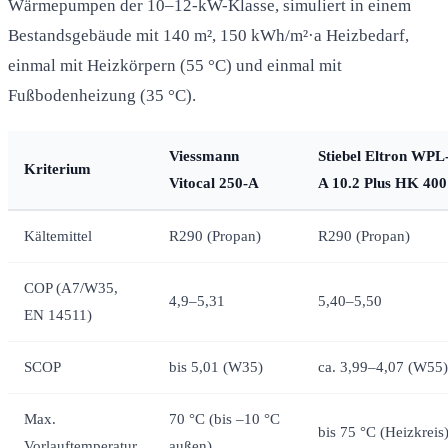
Wärmepumpen der 10–12-kW-Klasse, simuliert in einem
Bestandsgebäude mit 140 m², 150 kWh/m²·a Heizbedarf,
einmal mit Heizkörpern (55 °C) und einmal mit
Fußbodenheizung (35 °C).
Viessmann
Stiebel Eltron WPL
Kriterium
Vitocal 250-A
A 10.2 Plus HK 400
Kältemittel
R290 (Propan)
R290 (Propan)
COP (A7/W35,
4,9–5,31
5,40–5,50
EN 14511)
SCOP
bis 5,01 (W35)
ca. 3,99–4,07 (W55)
Max.
70 °C (bis –10 °C
bis 75 °C (Heizkreis
Vorlauftemperatur
außen)