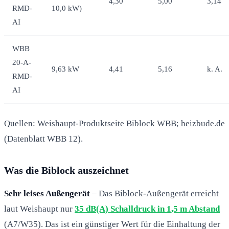
4,30
5,00
3,14
RMD-
10,0 kW)
AI
WBB
20-A-
9,63 kW
4,41
5,16
k. A.
RMD-
AI
Quellen: Weishaupt-Produktseite Biblock WBB; heizbude.de
(Datenblatt WBB 12).
Was die Biblock auszeichnet
Sehr leises Außengerät
– Das Biblock-Außengerät erreicht
laut Weishaupt nur
35 dB(A) Schalldruck in 1,5 m Abstand
(A7/W35). Das ist ein günstiger Wert für die Einhaltung der