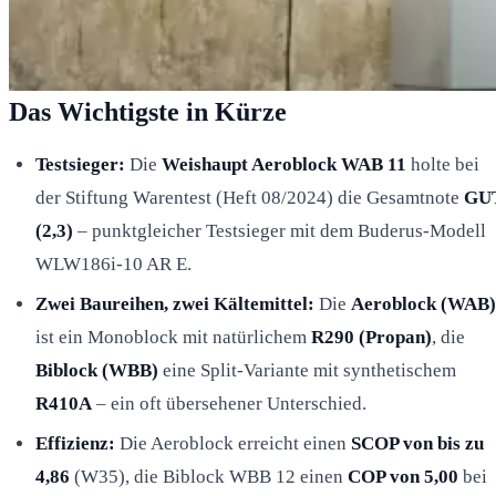
Das Wichtigste in Kürze
Testsieger:
Die
Weishaupt Aeroblock WAB 11
holte bei
der Stiftung Warentest (Heft 08/2024) die Gesamtnote
GU
(2,3)
– punktgleicher Testsieger mit dem Buderus-Modell
WLW186i-10 AR E.
Zwei Baureihen, zwei Kältemittel:
Die
Aeroblock (WAB)
ist ein Monoblock mit natürlichem
R290 (Propan)
, die
Biblock (WBB)
eine Split-Variante mit synthetischem
R410A
– ein oft übersehener Unterschied.
Effizienz:
Die Aeroblock erreicht einen
SCOP von bis zu
4,86
(W35), die Biblock WBB 12 einen
COP von 5,00
bei