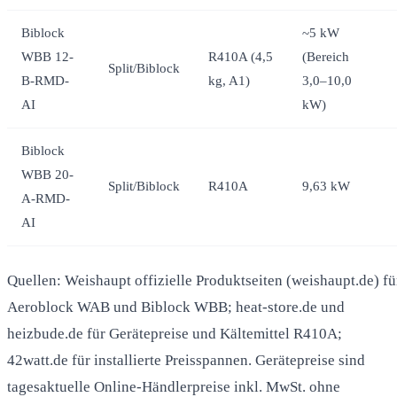
Biblock
~5 kW
WBB 12-
R410A (4,5
(Bereich
Split/Biblock
B-RMD-
kg, A1)
3,0–10,0
AI
kW)
Biblock
WBB 20-
Split/Biblock
R410A
9,63 kW
A-RMD-
AI
Quellen: Weishaupt offizielle Produktseiten (weishaupt.de) fü
Aeroblock WAB und Biblock WBB; heat-store.de und
heizbude.de für Gerätepreise und Kältemittel R410A;
42watt.de für installierte Preisspannen. Gerätepreise sind
tagesaktuelle Online-Händlerpreise inkl. MwSt. ohne