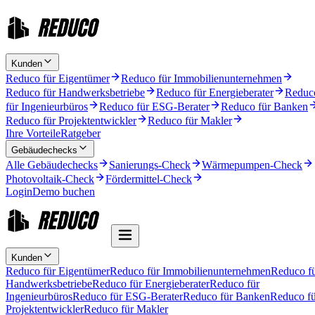
Kunden
Reduco für Eigentümer
Reduco für Immobilienunternehmen
Reduco für Handwerksbetriebe
Reduco für Energieberater
Reduc
für Ingenieurbüros
Reduco für ESG-Berater
Reduco für Banken
Reduco für Projektentwickler
Reduco für Makler
Ihre Vorteile
Ratgeber
Gebäudechecks
Alle Gebäudechecks
Sanierungs-Check
Wärmepumpen-Check
Photovoltaik-Check
Fördermittel-Check
Login
Demo buchen
Kunden
Reduco für Eigentümer
Reduco für Immobilienunternehmen
Reduco f
Handwerksbetriebe
Reduco für Energieberater
Reduco für
Ingenieurbüros
Reduco für ESG-Berater
Reduco für Banken
Reduco fü
Projektentwickler
Reduco für Makler