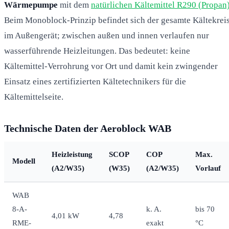
Wärmepumpe
mit dem
natürlichen Kältemittel R290 (Propan
Beim Monoblock-Prinzip befindet sich der gesamte Kältekrei
im Außengerät; zwischen außen und innen verlaufen nur
wasserführende Heizleitungen. Das bedeutet: keine
Kältemittel-Verrohrung vor Ort und damit kein zwingender
Einsatz eines zertifizierten Kältetechnikers für die
Kältemittelseite.
Technische Daten der Aeroblock WAB
Heizleistung
SCOP
COP
Max.
Modell
(A2/W35)
(W35)
(A2/W35)
Vorlauf
WAB
8-A-
k. A.
bis 70
4,01 kW
4,78
RME-
exakt
°C