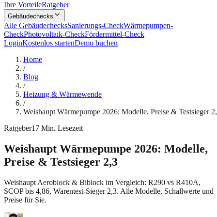
Ihre Vorteile
Ratgeber
Gebäudechecks
Alle Gebäudechecks
Sanierungs-Check
Wärmepumpen-
Check
Photovoltaik-Check
Fördermittel-Check
Login
Kostenlos starten
Demo buchen
Home
/
Blog
/
Heizung & Wärmewende
/
Weishaupt Wärmepumpe 2026: Modelle, Preise & Testsieger 2
Ratgeber
17
Min. Lesezeit
Weishaupt Wärmepumpe 2026: Modelle,
Preise & Testsieger 2,3
Weishaupt Aeroblock & Biblock im Vergleich: R290 vs R410A,
SCOP bis 4,86, Warentest-Sieger 2,3. Alle Modelle, Schallwerte und
Preise für Sie.