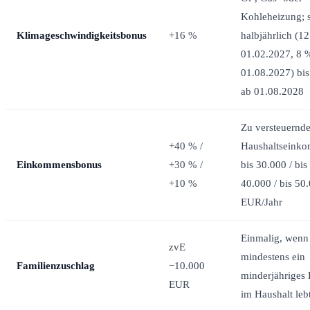
Kohleheizung; s
Klimageschwindigkeitsbonus
+16 %
halbjährlich (1
01.02.2027, 8 
01.08.2027) bi
ab 01.08.2028
Zu versteuernd
+40 % /
Haushaltseink
Einkommensbonus
+30 % /
bis 30.000 / bis
+10 %
40.000 / bis 50
EUR/Jahr
Einmalig, wenn
zvE
mindestens ein
Familienzuschlag
−10.000
minderjähriges
EUR
im Haushalt leb