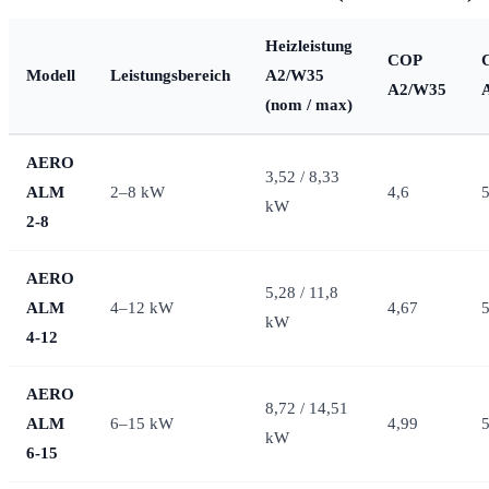
Heizleistung
COP
Modell
Leistungsbereich
A2/W35
A2/W35
(nom / max)
AERO
3,52 / 8,33
ALM
2–8 kW
4,6
5
kW
2-8
AERO
5,28 / 11,8
ALM
4–12 kW
4,67
5
kW
4-12
AERO
8,72 / 14,51
ALM
6–15 kW
4,99
5
kW
6-15