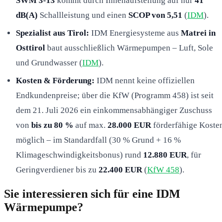
SWM 3-13
kommt durch Innenaufstellung auf nur
41
dB(A)
Schallleistung und einen
SCOP von 5,51
(
IDM
).
Spezialist aus Tirol:
IDM Energiesysteme aus
Matrei in
Osttirol
baut ausschließlich Wärmepumpen – Luft, Sole
und Grundwasser (
IDM
).
Kosten & Förderung:
IDM nennt keine offiziellen
Endkundenpreise; über die KfW (Programm 458) ist seit
dem 21. Juli 2026 ein einkommensabhängiger Zuschuss
von
bis zu 80 %
auf max.
28.000 EUR
förderfähige Koste
möglich – im Standardfall (30 % Grund + 16 %
Klimageschwindigkeitsbonus) rund
12.880 EUR
, für
Geringverdiener bis zu
22.400 EUR
(
KfW 458
).
Sie interessieren sich für eine IDM
Wärmepumpe?