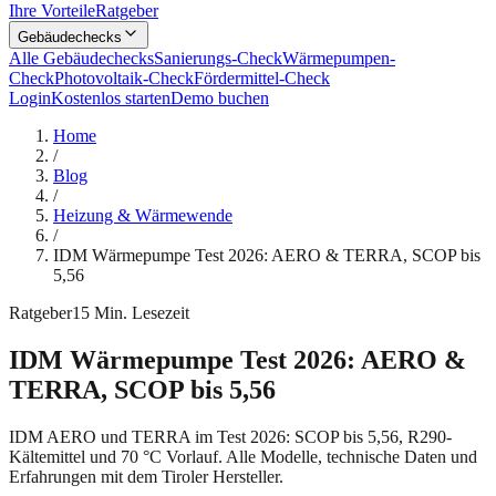
Ihre Vorteile
Ratgeber
Gebäudechecks
Alle Gebäudechecks
Sanierungs-Check
Wärmepumpen-
Check
Photovoltaik-Check
Fördermittel-Check
Login
Kostenlos starten
Demo buchen
Home
/
Blog
/
Heizung & Wärmewende
/
IDM Wärmepumpe Test 2026: AERO & TERRA, SCOP bis
5,56
Ratgeber
15
Min. Lesezeit
IDM Wärmepumpe Test 2026: AERO &
TERRA, SCOP bis 5,56
IDM AERO und TERRA im Test 2026: SCOP bis 5,56, R290-
Kältemittel und 70 °C Vorlauf. Alle Modelle, technische Daten und
Erfahrungen mit dem Tiroler Hersteller.