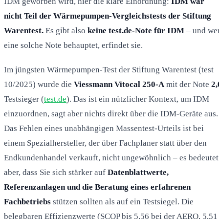
IDM geworben wird, hier die klare Einordnung:
IDM war
nicht Teil der Wärmepumpen-Vergleichstests der Stiftung
Warentest.
Es gibt also
keine test.de-Note für IDM
– und we
eine solche Note behauptet, erfindet sie.
Im jüngsten Wärmepumpen-Test der Stiftung Warentest (test
10/2025) wurde die
Viessmann Vitocal 250-A
mit der Note
2,
Testsieger (
test.de
). Das ist ein nützlicher Kontext, um IDM
einzuordnen, sagt aber nichts direkt über die IDM-Geräte aus.
Das Fehlen eines unabhängigen Massentest-Urteils ist bei
einem Spezialhersteller, der über Fachplaner statt über den
Endkundenhandel verkauft, nicht ungewöhnlich – es bedeutet
aber, dass Sie sich stärker auf
Datenblattwerte,
Referenzanlagen und die Beratung eines erfahrenen
Fachbetriebs
stützen sollten als auf ein Testsiegel. Die
belegbaren Effizienzwerte (SCOP bis 5,56 bei der AERO, 5,51