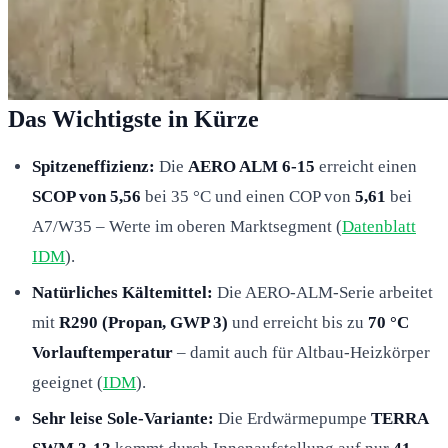
Das Wichtigste in Kürze
Spitzeneffizienz:
Die
AERO ALM 6-15
erreicht einen
SCOP von 5,56
bei 35 °C und einen COP von
5,61
bei
A7/W35 – Werte im oberen Marktsegment (
Datenblatt
IDM
).
Natürliches Kältemittel:
Die AERO-ALM-Serie arbeitet
mit
R290 (Propan, GWP 3)
und erreicht bis zu
70 °C
Vorlauftemperatur
– damit auch für Altbau-Heizkörper
geeignet (
IDM
).
Sehr leise Sole-Variante:
Die Erdwärmepumpe
TERRA