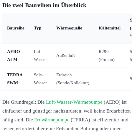
Die zwei Baureihen im Überblick
Baureihe
Typ
Wärmequelle
Kältemittel
(
AERO
Luft-
R290
Außenluft
ALM
Wasser
(Propan)
5
TERRA
Sole-
Erdreich
–
5
SWM
Wasser
(Sonde/Kollektor)
Die Grundregel: Die
Luft-Wasser-Wärmepumpe
(AERO) ist
einfacher und günstiger nachzurüsten, weil keine Erdarbeiten
nötig sind. Die
Erdwärmepumpe
(TERRA) ist effizienter und
leiser, erfordert aber eine Erdsonden-Bohrung oder einen