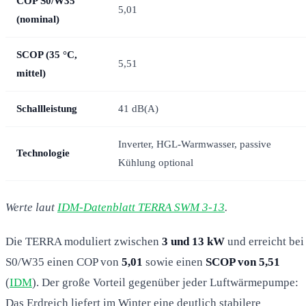
COP S0/W35
5,01
(nominal)
SCOP (35 °C,
5,51
mittel)
Schallleistung
41 dB(A)
Inverter, HGL-Warmwasser, passive
Technologie
Kühlung optional
Werte laut
IDM-Datenblatt TERRA SWM 3-13
.
Die TERRA moduliert zwischen
3 und 13 kW
und erreicht bei
S0/W35 einen COP von
5,01
sowie einen
SCOP von 5,51
(
IDM
). Der große Vorteil gegenüber jeder Luftwärmepumpe:
Das Erdreich liefert im Winter eine deutlich stabilere