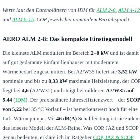
Werte laut den Datenblättern von IDM für
ALM 2-8
,
ALM 4-12
und
ALM 6-15
. COP jeweils bei nominalem Betriebspunkt.
AERO ALM 2-8: Das kompakte Einstiegsmodell
Die kleinste ALM moduliert im Bereich
2–8 kW
und ist damit
auf gut gedämmte Einfamilienhäuser mit moderatem
Wärmebedarf zugeschnitten. Bei A2/W35 liefert sie
3,52 kW
nominale und bis zu
8,33 kW
maximale Heizleistung, der CO
liegt bei
4,6
(A2/W35) und steigt bei milderen
A7/W35 auf
5,44
(
IDM
). Der praxisnähere Jahreseffizienzwert – der
SCOP
von 5,22
bei 35 °C Vorlauf – ist bemerkenswert hoch für eine
Luft-Wärmepumpe. Mit
46 dB(A)
Schallleistung ist sie zudem
das leiseste Modell der ALM-Reihe. Was COP, JAZ und SCOP
genau bedeuten, erkläre ich im Ratgeber
COP, JAZ & SCOP