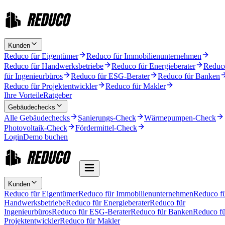
Kunden
Reduco für Eigentümer
Reduco für Immobilienunternehmen
Reduco für Handwerksbetriebe
Reduco für Energieberater
Reduc
für Ingenieurbüros
Reduco für ESG-Berater
Reduco für Banken
Reduco für Projektentwickler
Reduco für Makler
Ihre Vorteile
Ratgeber
Gebäudechecks
Alle Gebäudechecks
Sanierungs-Check
Wärmepumpen-Check
Photovoltaik-Check
Fördermittel-Check
Login
Demo buchen
Kunden
Reduco für Eigentümer
Reduco für Immobilienunternehmen
Reduco f
Handwerksbetriebe
Reduco für Energieberater
Reduco für
Ingenieurbüros
Reduco für ESG-Berater
Reduco für Banken
Reduco fü
Projektentwickler
Reduco für Makler