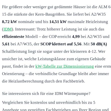
Für größere oder weniger gut gedämmte Häuser ist die ALM 6
15 die stärkste der Kern-Baugrößen. Sie liefert bei A2/W35
8,72 kW
nominale und bis
14,51 kW
maximale Heizleistung
(
IDM
). Interessant: Trotz höherer Leistung ist sie auch das
effizienteste
Modell – der COP erreicht
4,99
bei A2/W35 und
5,61
bei A7/W35, der
SCOP klettert auf 5,56
. Mit
50 dB(A)
Schallleistung liegt sie sogar unter der kleineren 4-12. Wer
unsicher ist, welche Leistungsklasse zum eigenen Gebäude
passt, findet in der
kW-Tabelle zur Dimensionierung
eine erst
Orientierung – die verbindliche Grundlage bleibt aber immer
die Heizlastberechnung durch den Fachbetrieb.
Sie interessieren sich für eine IDM Wärmepumpe?
Vergleichen Sie kostenlos und unverbindlich bis zu 5
Angebote von geprüften Fachbetrieben aus Ihrer Region und