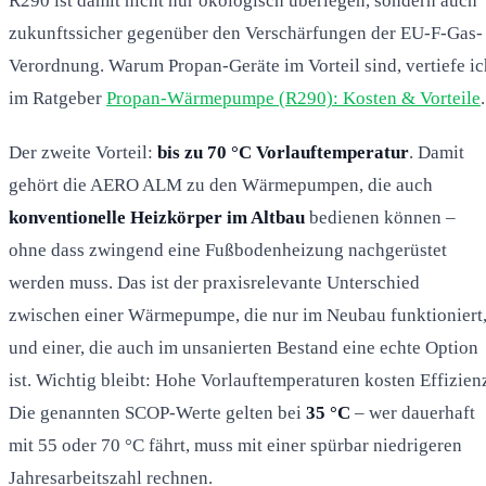
R290 ist damit nicht nur ökologisch überlegen, sondern auch
zukunftssicher gegenüber den Verschärfungen der EU-F-Gas-
Verordnung. Warum Propan-Geräte im Vorteil sind, vertiefe ic
im Ratgeber
Propan-Wärmepumpe (R290): Kosten & Vorteile
.
Der zweite Vorteil:
bis zu 70 °C Vorlauftemperatur
. Damit
gehört die AERO ALM zu den Wärmepumpen, die auch
konventionelle Heizkörper im Altbau
bedienen können –
ohne dass zwingend eine Fußbodenheizung nachgerüstet
werden muss. Das ist der praxisrelevante Unterschied
zwischen einer Wärmepumpe, die nur im Neubau funktioniert
und einer, die auch im unsanierten Bestand eine echte Option
ist. Wichtig bleibt: Hohe Vorlauftemperaturen kosten Effizien
Die genannten SCOP-Werte gelten bei
35 °C
– wer dauerhaft
mit 55 oder 70 °C fährt, muss mit einer spürbar niedrigeren
Jahresarbeitszahl rechnen.